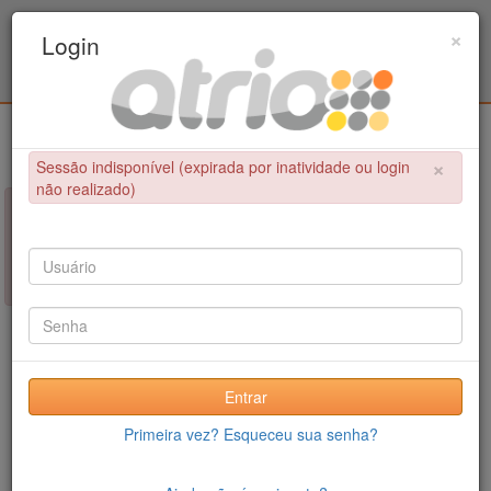
Programa de Pós-Graduação em Engenharia
×
Login
Metalúrgica e de Materiais - COPPE / UFRJ
Login
×
Sessão indisponível (expirada por inatividade ou login
não realizado)
×
NÃO FOI POSSÍVEL CONCLUIR A OPERAÇÃO
Sessão indisponível (expirada por inatividade ou login não
realizado)
Entrar
Primeira vez? Esqueceu sua senha?