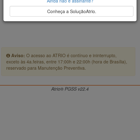
Ainda não é assinante?
Conheça a SoluçãoAtrio.
Aviso:
O acesso ao ATRIO é contínuo e ininterrupto,
exceto às 4a.feiras, entre 17:00h e 22:00h (hora de Brasília),
reservado para Manutenção Preventiva.
Atrio® PGSS v22.4