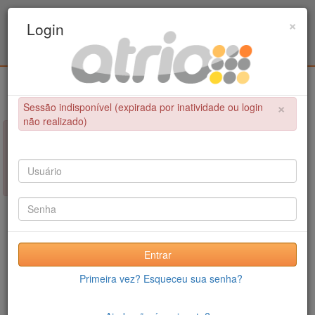
Programa de Pós-Graduação em Engenharia
×
Login
Metalúrgica e de Materiais - COPPE / UFRJ
Login
×
Sessão indisponível (expirada por inatividade ou login
não realizado)
×
NÃO FOI POSSÍVEL CONCLUIR A OPERAÇÃO
Sessão indisponível (expirada por inatividade ou login não
realizado)
Entrar
Primeira vez? Esqueceu sua senha?