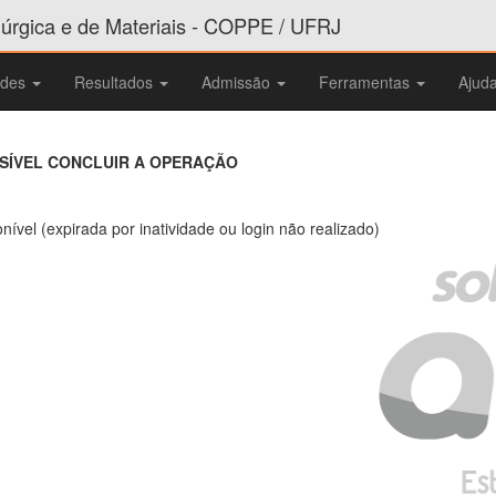
rgica e de Materiais - COPPE / UFRJ
ades
Resultados
Admissão
Ferramentas
Ajud
SSÍVEL CONCLUIR A OPERAÇÃO
nível (expirada por inatividade ou login não realizado)