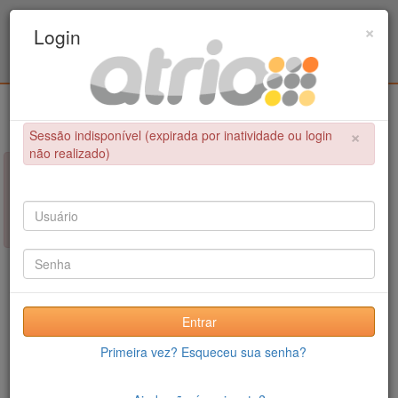
Programa de Pós-Graduação em Engenharia
×
Login
Metalúrgica e de Materiais - COPPE / UFRJ
Login
×
Sessão indisponível (expirada por inatividade ou login
não realizado)
×
NÃO FOI POSSÍVEL CONCLUIR A OPERAÇÃO
Sessão indisponível (expirada por inatividade ou login não
realizado)
Entrar
Primeira vez? Esqueceu sua senha?