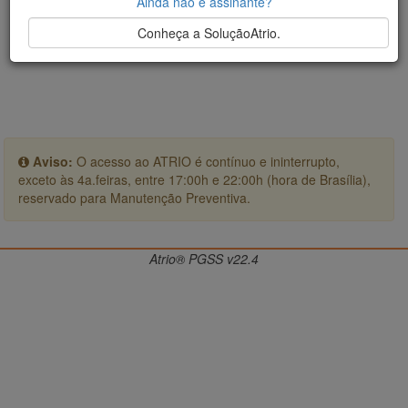
Ainda não é assinante?
Conheça a SoluçãoAtrio.
Aviso:
O acesso ao ATRIO é contínuo e ininterrupto,
exceto às 4a.feiras, entre 17:00h e 22:00h (hora de Brasília),
reservado para Manutenção Preventiva.
Atrio® PGSS v22.4