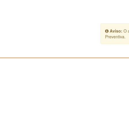
Aviso:
O a
Preventiva.