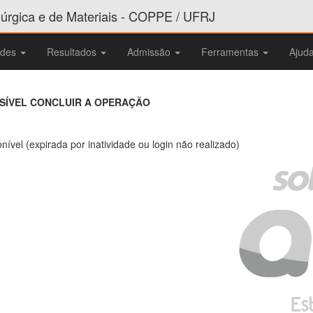
rgica e de Materiais - COPPE / UFRJ
ades
Resultados
Admissão
Ferramentas
Ajud
SSÍVEL CONCLUIR A OPERAÇÃO
nível (expirada por inatividade ou login não realizado)