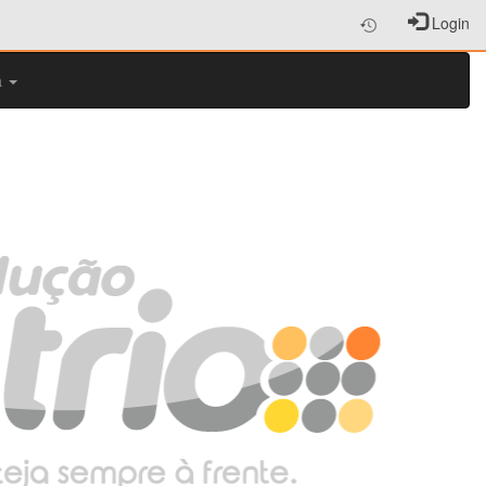
Login
a