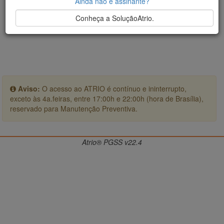
Ainda não é assinante?
Conheça a SoluçãoAtrio.
Aviso:
O acesso ao ATRIO é contínuo e ininterrupto,
exceto às 4a.feiras, entre 17:00h e 22:00h (hora de Brasília),
reservado para Manutenção Preventiva.
Atrio® PGSS v22.4