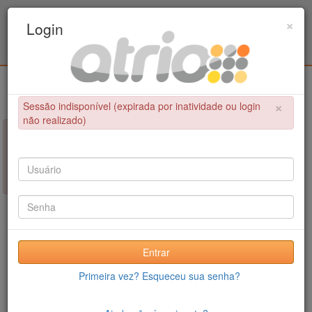
Programa de Pós-Graduação em Engenharia
×
Login
Metalúrgica e de Materiais - COPPE / UFRJ
Login
×
Sessão indisponível (expirada por inatividade ou login
não realizado)
×
NÃO FOI POSSÍVEL CONCLUIR A OPERAÇÃO
Sessão indisponível (expirada por inatividade ou login não
realizado)
Entrar
Primeira vez? Esqueceu sua senha?