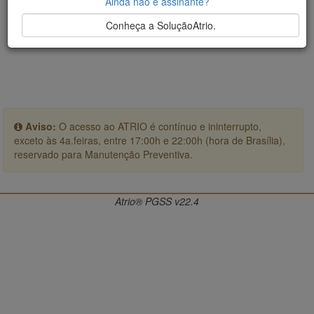
Ainda não é assinante?
Conheça a SoluçãoAtrio.
Aviso:
O acesso ao ATRIO é contínuo e ininterrupto,
exceto às 4a.feiras, entre 17:00h e 22:00h (hora de Brasília),
reservado para Manutenção Preventiva.
Atrio® PGSS v22.4