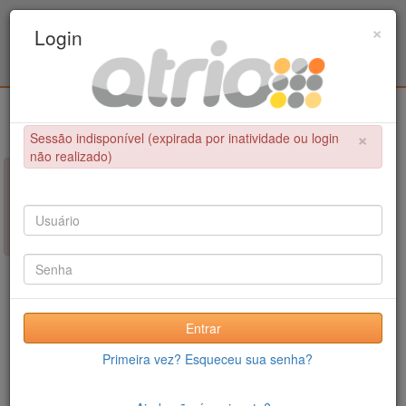
Programa de Pós-Graduação em Engenharia
×
Login
Metalúrgica e de Materiais - COPPE / UFRJ
Login
×
Sessão indisponível (expirada por inatividade ou login
não realizado)
×
NÃO FOI POSSÍVEL CONCLUIR A OPERAÇÃO
Sessão indisponível (expirada por inatividade ou login não
realizado)
Entrar
Primeira vez? Esqueceu sua senha?