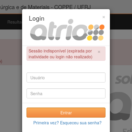
rgica e de Materiais - COPPE / UFRJ
×
Login
Resultados
Admissão
Ferramentas
Ajuda
×
Sessão indisponível (expirada por
inatividade ou login não realizado)
o)
Entrar
Primeira vez? Esqueceu sua senha?