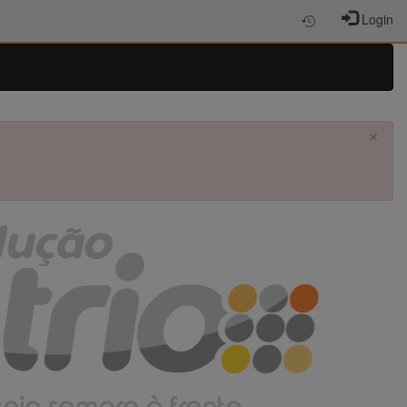
Login
×