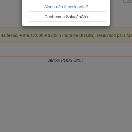
Ainda não é assinante?
Conheça a SoluçãoAtrio.
4a.feiras, entre 17:00h e 22:00h (hora de Brasília), reservado para M
Atrio® PGSS v22.4