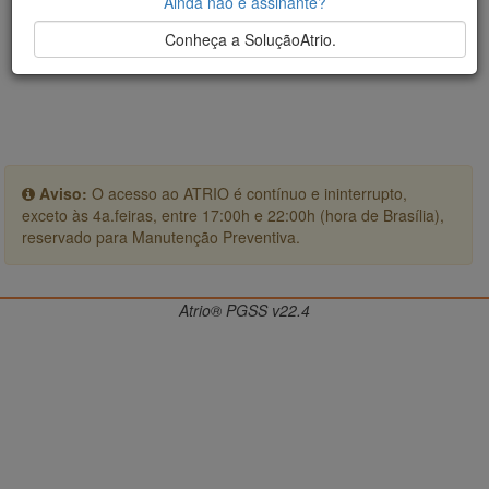
Ainda não é assinante?
Conheça a SoluçãoAtrio.
Aviso:
O acesso ao ATRIO é contínuo e ininterrupto,
exceto às 4a.feiras, entre 17:00h e 22:00h (hora de Brasília),
reservado para Manutenção Preventiva.
Atrio® PGSS v22.4