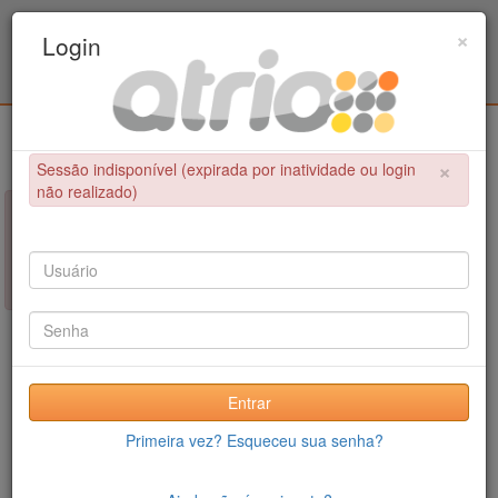
Programa de Pós-Graduação em Engenharia
×
Login
Metalúrgica e de Materiais - COPPE / UFRJ
Login
×
Sessão indisponível (expirada por inatividade ou login
não realizado)
×
NÃO FOI POSSÍVEL CONCLUIR A OPERAÇÃO
Sessão indisponível (expirada por inatividade ou login não
realizado)
Entrar
Primeira vez? Esqueceu sua senha?