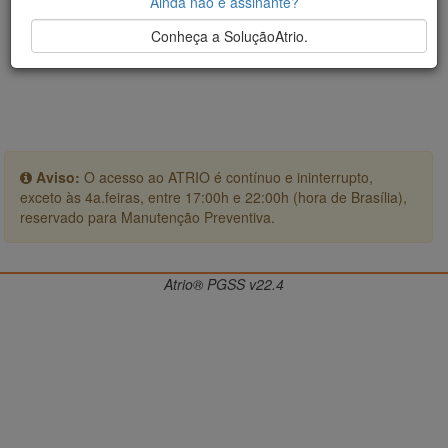
Ainda não é assinante?
Conheça a SoluçãoAtrio.
Aviso:
O acesso ao ATRIO é contínuo e ininterrupto,
exceto às 4a.feiras, entre 17:00h e 22:00h (hora de Brasília),
reservado para Manutenção Preventiva.
Atrio® PGSS v22.4