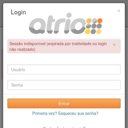
Programa de Pós-Graduação em Engenharia
×
Login
Metalúrgica e de Materiais - COPPE / UFRJ
Login
×
Sessão indisponível (expirada por inatividade ou login
não realizado)
×
NÃO FOI POSSÍVEL CONCLUIR A OPERAÇÃO
Sessão indisponível (expirada por inatividade ou login não
realizado)
Entrar
Primeira vez? Esqueceu sua senha?