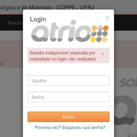
rgica e de Materiais - COPPE / UFRJ
×
Login
Resultados
Admissão
Ferramentas
Ajuda
×
Sessão indisponível (expirada por
inatividade ou login não realizado)
o)
Entrar
Primeira vez? Esqueceu sua senha?