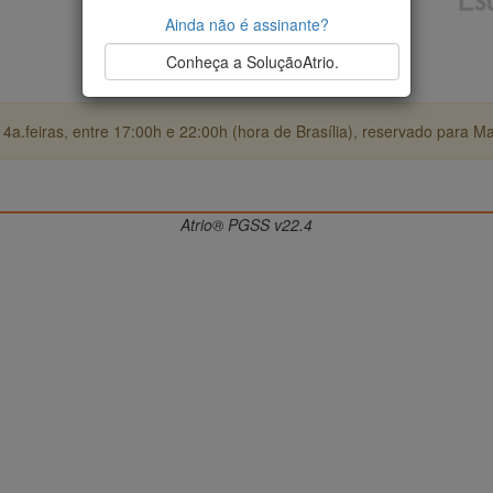
Ainda não é assinante?
Conheça a SoluçãoAtrio.
4a.feiras, entre 17:00h e 22:00h (hora de Brasília), reservado para M
Atrio® PGSS v22.4