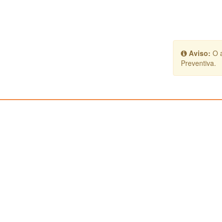
Aviso:
O a
Preventiva.