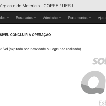
rgica e de Materiais - COPPE / UFRJ
ades
Resultados
Admissão
Ferramentas
Ajud
SSÍVEL CONCLUIR A OPERAÇÃO
nível (expirada por inatividade ou login não realizado)