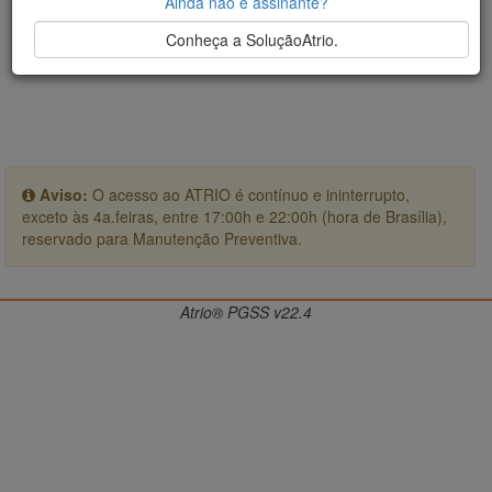
Ainda não é assinante?
Conheça a SoluçãoAtrio.
Aviso:
O acesso ao ATRIO é contínuo e ininterrupto,
exceto às 4a.feiras, entre 17:00h e 22:00h (hora de Brasília),
reservado para Manutenção Preventiva.
Atrio® PGSS v22.4