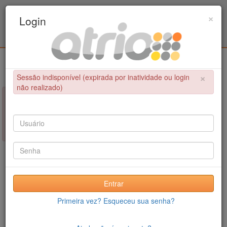
Programa de Pós-Graduação em Engenharia
×
Login
Metalúrgica e de Materiais - COPPE / UFRJ
Login
×
Sessão indisponível (expirada por inatividade ou login
não realizado)
×
NÃO FOI POSSÍVEL CONCLUIR A OPERAÇÃO
Sessão indisponível (expirada por inatividade ou login não
realizado)
Entrar
Primeira vez? Esqueceu sua senha?