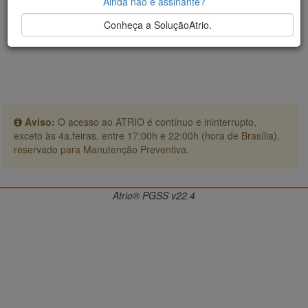
Ainda não é assinante?
Conheça a SoluçãoAtrio.
Aviso:
O acesso ao ATRIO é contínuo e ininterrupto,
exceto às 4a.feiras, entre 17:00h e 22:00h (hora de Brasília),
reservado para Manutenção Preventiva.
Atrio® PGSS v22.4