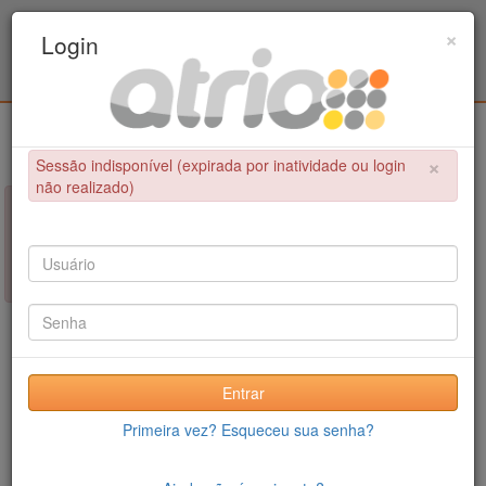
Programa de Pós-Graduação em Engenharia
×
Login
Metalúrgica e de Materiais - COPPE / UFRJ
Login
×
Sessão indisponível (expirada por inatividade ou login
não realizado)
×
NÃO FOI POSSÍVEL CONCLUIR A OPERAÇÃO
Sessão indisponível (expirada por inatividade ou login não
realizado)
Entrar
Primeira vez? Esqueceu sua senha?