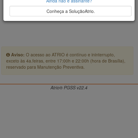
Ainda não é assinante?
Conheça a SoluçãoAtrio.
Aviso:
O acesso ao ATRIO é contínuo e ininterrupto,
exceto às 4a.feiras, entre 17:00h e 22:00h (hora de Brasília),
reservado para Manutenção Preventiva.
Atrio® PGSS v22.4