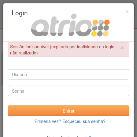
Programa de Pós-Graduação em Engenharia
×
Login
Metalúrgica e de Materiais - COPPE / UFRJ
Login
×
Sessão indisponível (expirada por inatividade ou login
não realizado)
×
NÃO FOI POSSÍVEL CONCLUIR A OPERAÇÃO
Sessão indisponível (expirada por inatividade ou login não
realizado)
Entrar
Primeira vez? Esqueceu sua senha?