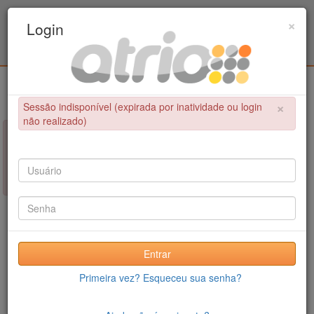
Programa de Pós-Graduação em Engenharia
×
Login
Metalúrgica e de Materiais - COPPE / UFRJ
Login
×
Sessão indisponível (expirada por inatividade ou login
não realizado)
×
NÃO FOI POSSÍVEL CONCLUIR A OPERAÇÃO
Sessão indisponível (expirada por inatividade ou login não
realizado)
Entrar
Primeira vez? Esqueceu sua senha?