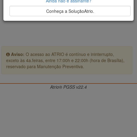
Ainda não é assinante?
Conheça a SoluçãoAtrio.
Aviso:
O acesso ao ATRIO é contínuo e ininterrupto,
exceto às 4a.feiras, entre 17:00h e 22:00h (hora de Brasília),
reservado para Manutenção Preventiva.
Atrio® PGSS v22.4