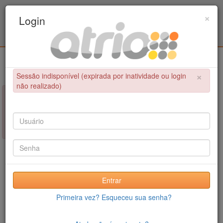
Programa de Pós-Graduação em Engenharia
×
Login
Metalúrgica e de Materiais - COPPE / UFRJ
Login
×
Sessão indisponível (expirada por inatividade ou login
não realizado)
×
NÃO FOI POSSÍVEL CONCLUIR A OPERAÇÃO
Sessão indisponível (expirada por inatividade ou login não
realizado)
Entrar
Primeira vez? Esqueceu sua senha?