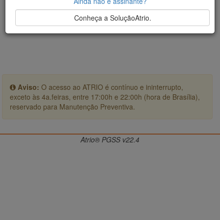
Ainda não é assinante?
Conheça a SoluçãoAtrio.
Aviso:
O acesso ao ATRIO é contínuo e ininterrupto,
exceto às 4a.feiras, entre 17:00h e 22:00h (hora de Brasília),
reservado para Manutenção Preventiva.
Atrio® PGSS v22.4