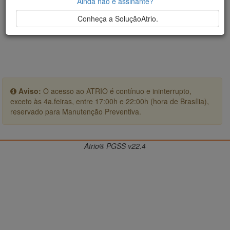
Ainda não é assinante?
Conheça a SoluçãoAtrio.
Aviso:
O acesso ao ATRIO é contínuo e ininterrupto,
exceto às 4a.feiras, entre 17:00h e 22:00h (hora de Brasília),
reservado para Manutenção Preventiva.
Atrio® PGSS v22.4