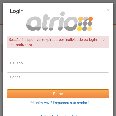
Programa de Pós-Graduação em Engenharia
×
Login
Metalúrgica e de Materiais - COPPE / UFRJ
Login
×
Sessão indisponível (expirada por inatividade ou login
não realizado)
×
NÃO FOI POSSÍVEL CONCLUIR A OPERAÇÃO
Sessão indisponível (expirada por inatividade ou login não
realizado)
Entrar
Primeira vez? Esqueceu sua senha?