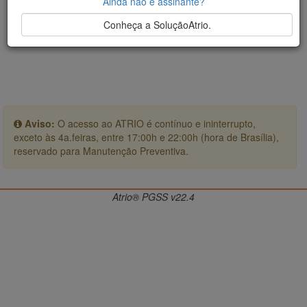
Ainda não é assinante?
Conheça a SoluçãoAtrio.
Aviso:
O acesso ao ATRIO é contínuo e ininterrupto,
exceto às 4a.feiras, entre 17:00h e 22:00h (hora de Brasília),
reservado para Manutenção Preventiva.
Atrio® PGSS v22.4