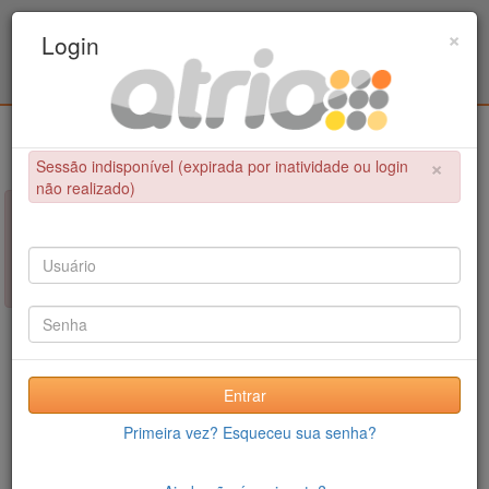
Programa de Pós-Graduação em Engenharia
×
Login
Metalúrgica e de Materiais - COPPE / UFRJ
Login
×
Sessão indisponível (expirada por inatividade ou login
não realizado)
×
NÃO FOI POSSÍVEL CONCLUIR A OPERAÇÃO
Sessão indisponível (expirada por inatividade ou login não
realizado)
Entrar
Primeira vez? Esqueceu sua senha?