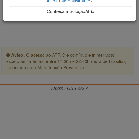
Ainda não é assinante?
Conheça a SoluçãoAtrio.
Aviso:
O acesso ao ATRIO é contínuo e ininterrupto,
exceto às 4a.feiras, entre 17:00h e 22:00h (hora de Brasília),
reservado para Manutenção Preventiva.
Atrio® PGSS v22.4