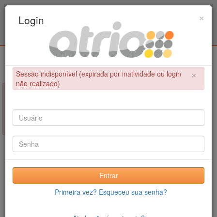
Programa de Pós-Graduação em Engenharia
×
Login
Metalúrgica e de Materiais - COPPE / UFRJ
Login
×
Sessão indisponível (expirada por inatividade ou login
não realizado)
×
NÃO FOI POSSÍVEL CONCLUIR A OPERAÇÃO
Sessão indisponível (expirada por inatividade ou login não
realizado)
Entrar
Primeira vez? Esqueceu sua senha?