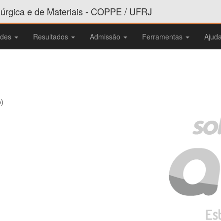
rgica e de Materiais - COPPE / UFRJ
ades
Resultados
Admissão
Ferramentas
Ajud
o)