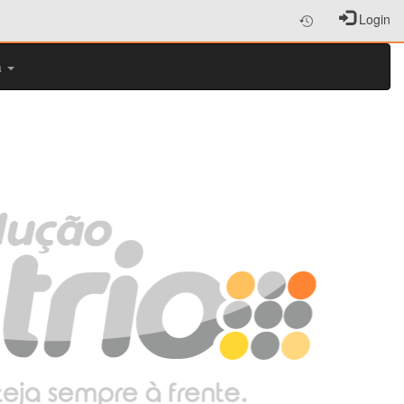
Login
a