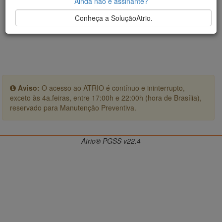
Ainda não é assinante?
Conheça a SoluçãoAtrio.
Aviso:
O acesso ao ATRIO é contínuo e ininterrupto,
exceto às 4a.feiras, entre 17:00h e 22:00h (hora de Brasília),
reservado para Manutenção Preventiva.
Atrio® PGSS v22.4