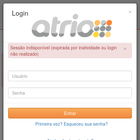
Programa de Pós-Graduação em Engenharia
×
Login
Metalúrgica e de Materiais - COPPE / UFRJ
Login
×
Sessão indisponível (expirada por inatividade ou login
não realizado)
×
NÃO FOI POSSÍVEL CONCLUIR A OPERAÇÃO
Sessão indisponível (expirada por inatividade ou login não
realizado)
Entrar
Primeira vez? Esqueceu sua senha?