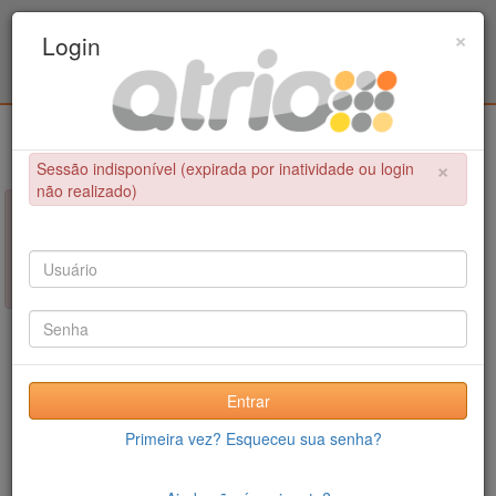
Programa de Pós-Graduação em Engenharia
×
Login
Metalúrgica e de Materiais - COPPE / UFRJ
Login
×
Sessão indisponível (expirada por inatividade ou login
não realizado)
×
NÃO FOI POSSÍVEL CONCLUIR A OPERAÇÃO
Sessão indisponível (expirada por inatividade ou login não
realizado)
Entrar
Primeira vez? Esqueceu sua senha?