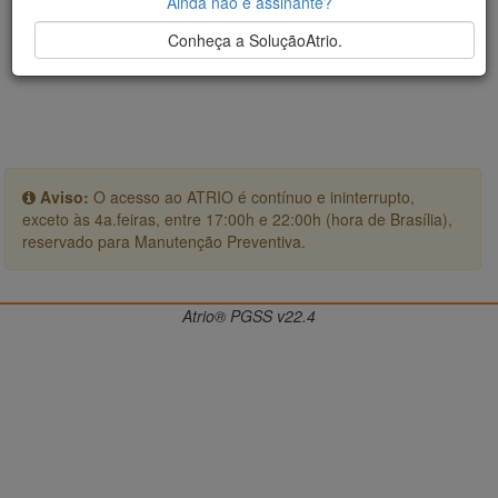
Ainda não é assinante?
Conheça a SoluçãoAtrio.
Aviso:
O acesso ao ATRIO é contínuo e ininterrupto,
exceto às 4a.feiras, entre 17:00h e 22:00h (hora de Brasília),
reservado para Manutenção Preventiva.
Atrio® PGSS v22.4