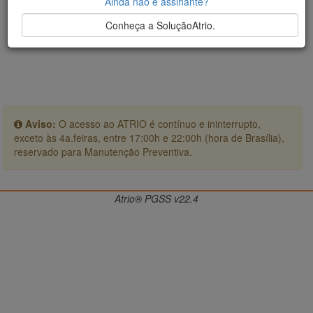
Ainda não é assinante?
Conheça a SoluçãoAtrio.
Aviso:
O acesso ao ATRIO é contínuo e ininterrupto,
exceto às 4a.feiras, entre 17:00h e 22:00h (hora de Brasília),
reservado para Manutenção Preventiva.
Atrio® PGSS v22.4