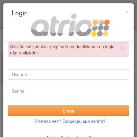
Programa de Pós-Graduação em Engenharia
×
Login
Metalúrgica e de Materiais - COPPE / UFRJ
Login
×
Sessão indisponível (expirada por inatividade ou login
não realizado)
×
NÃO FOI POSSÍVEL CONCLUIR A OPERAÇÃO
Sessão indisponível (expirada por inatividade ou login não
realizado)
Entrar
Primeira vez? Esqueceu sua senha?