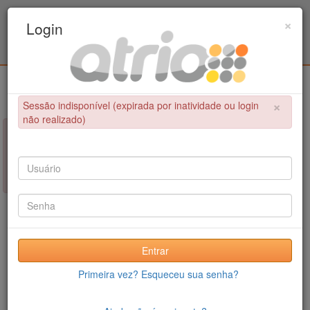
Programa de Pós-Graduação em Engenharia
×
Login
Metalúrgica e de Materiais - COPPE / UFRJ
Login
×
Sessão indisponível (expirada por inatividade ou login
não realizado)
×
NÃO FOI POSSÍVEL CONCLUIR A OPERAÇÃO
Sessão indisponível (expirada por inatividade ou login não
realizado)
Entrar
Primeira vez? Esqueceu sua senha?