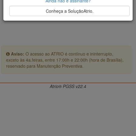
Ainda não é assinante?
Conheça a SoluçãoAtrio.
Aviso:
O acesso ao ATRIO é contínuo e ininterrupto,
exceto às 4a.feiras, entre 17:00h e 22:00h (hora de Brasília),
reservado para Manutenção Preventiva.
Atrio® PGSS v22.4