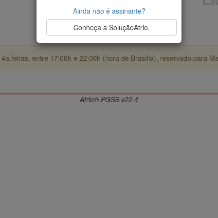
Ainda não é assinante?
Conheça a SoluçãoAtrio.
4a.feiras, entre 17:00h e 22:00h (hora de Brasília), reservado para M
Atrio® PGSS v22.4