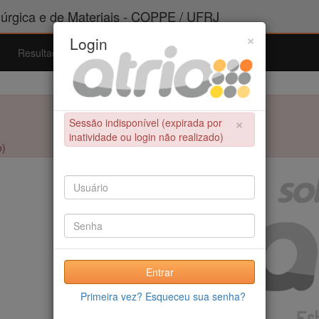
rgica e de Materiais - COPPE / UFRJ
×
Login
Resultados
Admissão
Ferramentas
Ajuda
×
Sessão indisponível (expirada por
inatividade ou login não realizado)
o)
Entrar
Primeira vez? Esqueceu sua senha?