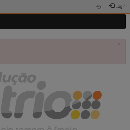
Login
×