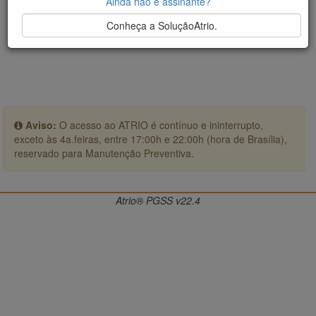
Ainda não é assinante?
Conheça a SoluçãoAtrio.
Aviso:
O acesso ao ATRIO é contínuo e ininterrupto,
exceto às 4a.feiras, entre 17:00h e 22:00h (hora de Brasília),
reservado para Manutenção Preventiva.
Atrio® PGSS v22.4