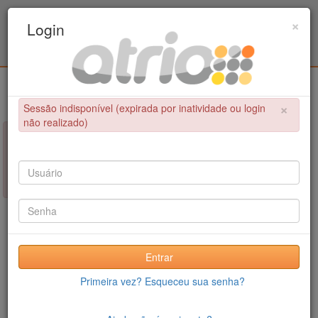
Programa de Pós-Graduação em Engenharia
×
Login
Metalúrgica e de Materiais - COPPE / UFRJ
Login
×
Sessão indisponível (expirada por inatividade ou login
não realizado)
×
NÃO FOI POSSÍVEL CONCLUIR A OPERAÇÃO
Sessão indisponível (expirada por inatividade ou login não
realizado)
Entrar
Primeira vez? Esqueceu sua senha?