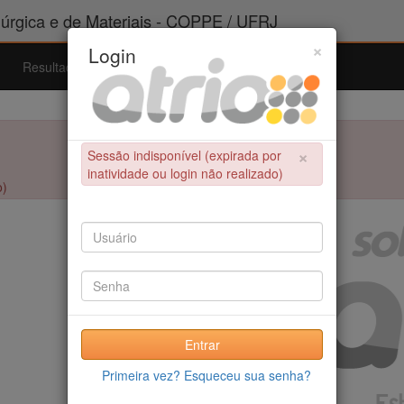
rgica e de Materiais - COPPE / UFRJ
×
Login
Resultados
Admissão
Ferramentas
Ajuda
×
Sessão indisponível (expirada por
inatividade ou login não realizado)
o)
Entrar
Primeira vez? Esqueceu sua senha?