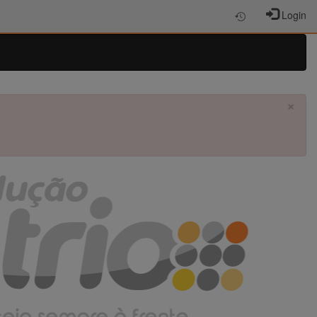
Login
×