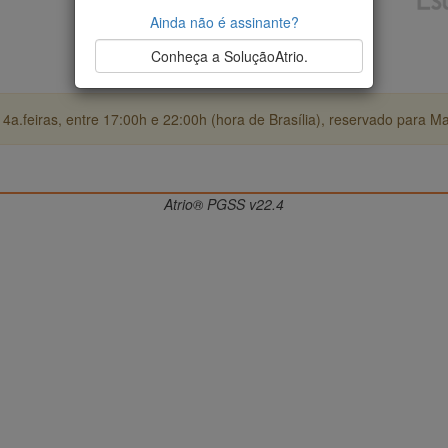
Ainda não é assinante?
Conheça a SoluçãoAtrio.
4a.feiras, entre 17:00h e 22:00h (hora de Brasília), reservado para M
Atrio® PGSS v22.4