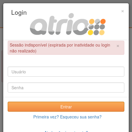
Programa de Pós-Graduação em Engenharia
×
Login
Metalúrgica e de Materiais - COPPE / UFRJ
Login
×
Sessão indisponível (expirada por inatividade ou login
não realizado)
×
NÃO FOI POSSÍVEL CONCLUIR A OPERAÇÃO
Sessão indisponível (expirada por inatividade ou login não
realizado)
Entrar
Primeira vez? Esqueceu sua senha?