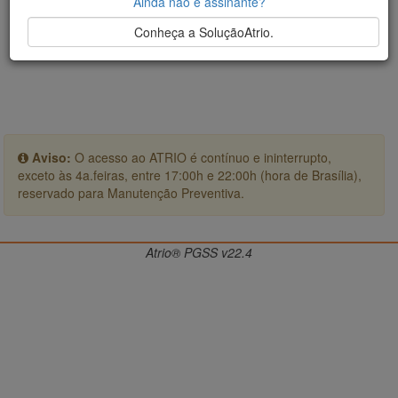
Ainda não é assinante?
Conheça a SoluçãoAtrio.
Aviso:
O acesso ao ATRIO é contínuo e ininterrupto,
exceto às 4a.feiras, entre 17:00h e 22:00h (hora de Brasília),
reservado para Manutenção Preventiva.
Atrio® PGSS v22.4